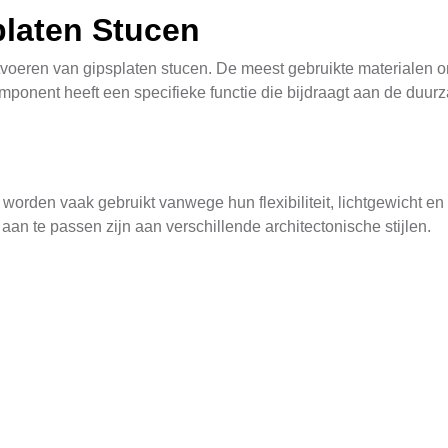
platen Stucen
itvoeren van gipsplaten stucen. De meest gebruikte materialen o
ponent heeft een specifieke functie die bijdraagt aan de duurza
e worden vaak gebruikt vanwege hun flexibiliteit, lichtgewicht 
aan te passen zijn aan verschillende architectonische stijlen.
t gebruikt om de gipsplaten aan elkaar te bevestigen. Het zorgt
t variërende weeromstandigheden zoals Bergharen.
splaten wordt aangebracht. Dit mixture bestaat meestal uit ceme
orden verschillende soorten stucco gebruikt om zowel moderne al