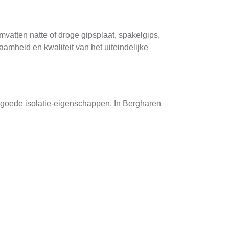
mvatten natte of droge gipsplaat, spakelgips,
amheid en kwaliteit van het uiteindelijke
en goede isolatie-eigenschappen. In Bergharen
 ervoor dat de structuur stabiel en duurzaam
nt, zand en water en verleent aan de wand een
s traditionele stijlen te bereiken.