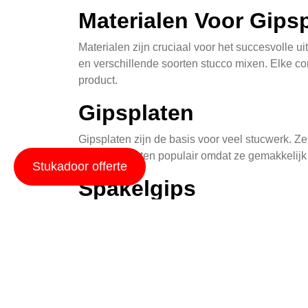
Materialen Voor Gips
Materialen zijn cruciaal voor het succesvolle u
en verschillende soorten stucco mixen. Elke com
product.
Gipsplaten
Gipsplaten zijn de basis voor veel stucwerk. Z
zijn deze platen populair omdat ze gemakkelijk 
Stukadoor offerte
Spakelgips
Spakelgips is een essentieel materiaal dat word
blijft, wat vooral belangrijk is in een stad me
Stucco Mix
Stucco mix is het laatste laagje dat op de gip
afgeronde en glanzende textuur. In Bergharen w