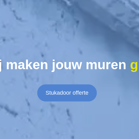
j maken jouw muren
g
Stukadoor offerte